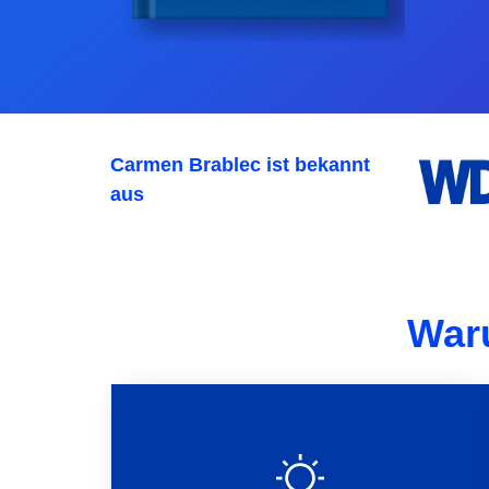
Carmen Brablec ist bekannt
aus
War