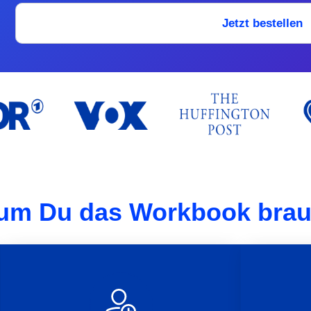
Jetzt bestellen
um Du das Workbook brau