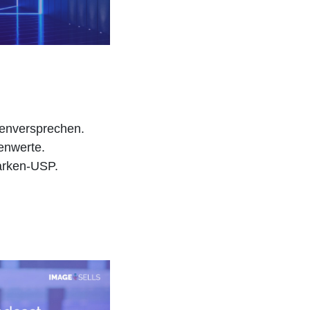
kenversprechen.
enwerte.
arken-USP.