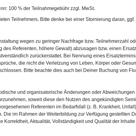
inn: 100 % der Teilnahmegebühr zzgl. MwSt.
ten Teilnehmers. Bitte denke bei einer Stornierung daran, ggf. 
nstaltung wegen zu geringer Nachfrage bzw. Teilnehmerzahl ode
ng des Referenten, höhere Gewalt) abzusagen bzw. einen Ersatzt
verständlich zurückerstattet. Bei Nennung eines Ersatztermin
che, die nicht die Verletzung von Leben, Körper oder Gesundhe
eschlossen. Bitte beachte dies auch bei Deiner Buchung von Flu
ethodische und organisatorische Änderungen oder Abweichungen 
orzunehmen, soweit diese den Nutzen des angekündigten Semina
e vorgesehenen Referenten im Bedarfsfall (z. B. Krankheit, Unfal
zen. Die im Rahmen der Weiterbildung zur Verfügung gestellte
e Korrektheit, Aktualität, Vollständigkeit und Qualität der Inhal