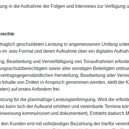
sung in die Aufnahme der Folgen und Interviews zur Verfügung
srechte
ertraglich geschuldeten Leistung in angemessenen Umfang unter
 im .wav Format und deren Aufnahme über ein digitales Aufnahm
ung, Bearbeitung und Vervielfältigung von Tonaufnahmen erforde
stungsschutzberechtigten sowie aller sonstigen Beteiligten o
r vertragsgegenständlichen Herstellung, Bearbeitung oder Vervie
Inhalte von Dritten in Anspruch genommen werden, stellt der
en) auf erstes Anfordern frei.
zung für die planmäßige Leistungserbringung. Wird die erforderl
ht, so kann sich der Aufwand erhöhen und vereinbarte Termine kö
weisung kommuniziert und dokumentiert). Entsteht dadurch Meh
en Kunden erst mit vollständiger Bezahlung der hierfür verein