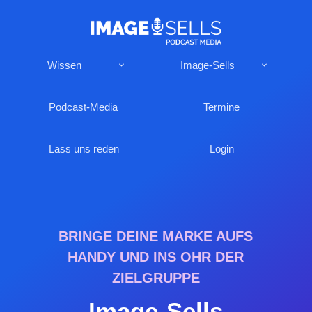
Wissen
Image-Sells
Podcast-Media
Termine
Lass uns reden
Login
BRINGE DEINE MARKE AUFS
HANDY UND INS OHR DER
ZIELGRUPPE
Image-Sells