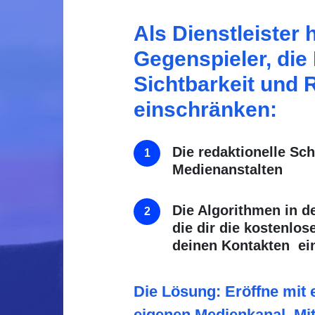
Als Dienstleister 
Gegenspieler, die
Sichtbarkeit und 
einschränken:
Die redaktionelle Sc
Medienanstalten
Die
Algorithmen
in d
die dir die kostenlose
deinen Kontakten ei
Die Lösung: Eröffne mit
eigenen Medienkanal. Mi