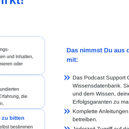
Das nimmst Du aus 
ungs-
en und Inhalten,
mit:
rmieren oder
Das Podcast Support C
Wissensdatenbank. Sie 
fundierten
und dem Wissen, dein
Erfahrung, die
Erfolgsgaranten zu m
n.
Komplette Anleitungen
 zu bitten
betreiben.
selbst bestimmen
Jederzeit Zugriff auf 