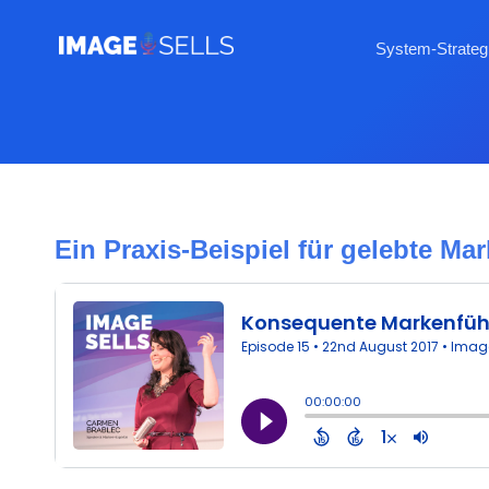
System-Strateg
Ein Praxis-Beispiel für gelebte Ma