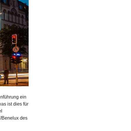
enführung ein
 ist dies für
el
W/Benelux des