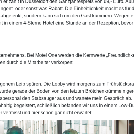
n er zahlt in Düsseldorf den Ganzjahrespreis von 69,- Euro. Auß
gent- oder sonst was Rabatt. Die Einheitlichkeit macht es für d
en abgelenkt, sondern kann sich um den Gast kümmern. Wegen e
ht in einem 4-Sterne Hotel eine Stunde an der Rezeption, bevor
nternehmens. Bei Motel One werden die Kernwerte „Freundlichke
n durch die Mitarbeiter verkörpert.
n eigenem Leib spüren. Die Lobby wird morgens zum Frühstücks
 wurde gerade der Boden von den letzten Brötchenkrümmeln gerei
personal den Stabsauger aus und wartete mein Gespräch ab. S
haltig begeistert, schließlich befanden wir uns in einem Low-B
 vermisst und hier schon gar nicht erwartet.