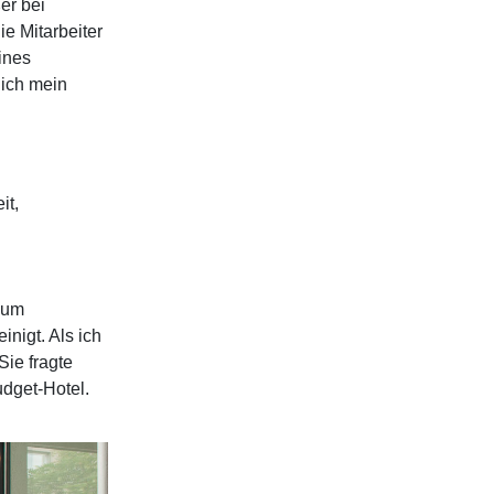
er bei
ie Mitarbeiter
ines
 ich mein
it,
raum
nigt. Als ich
ie fragte
udget-Hotel.