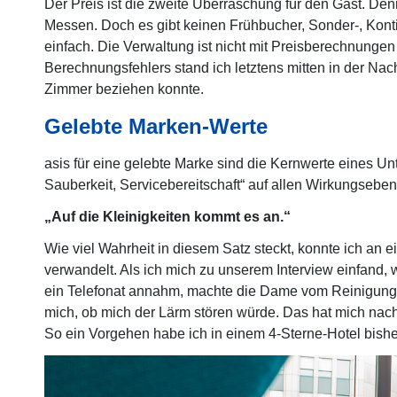
Der Preis ist die zweite Überraschung für den Gast. Den
Messen. Doch es gibt keinen Frühbucher, Sonder-, Kontin
einfach. Die Verwaltung ist nicht mit Preisberechnung
Berechnungsfehlers stand ich letztens mitten in der Nac
Zimmer beziehen konnte.
Gelebte Marken-Werte
asis für eine gelebte Marke sind die Kernwerte eines U
Sauberkeit, Servicebereitschaft“ auf allen Wirkungsebene
„Auf die Kleinigkeiten kommt es an.“
Wie viel Wahrheit in diesem Satz steckt, konnte ich a
verwandelt. Als ich mich zu unserem Interview einfand,
ein Telefonat annahm, machte die Dame vom Reinigungs
mich, ob mich der Lärm stören würde. Das hat mich nach
So ein Vorgehen habe ich in einem 4-Sterne-Hotel bisher