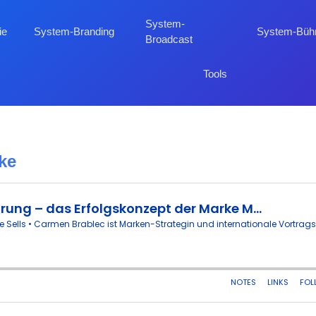
System-
ie
System-Branding
System-Büh
Broadcast
Tools
rke