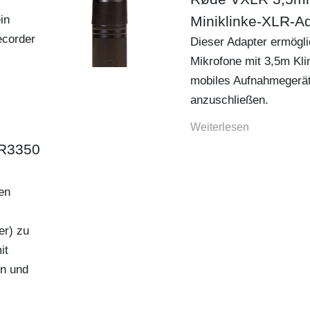
in
Miniklinke-XLR-A
recorder
Dieser Adapter ermögli
Mikrofone mit 3,5m Kli
mobiles Aufnahmegerä
anzuschließen.
Weiterlesen...
TR3350
en
er) zu
it
n und