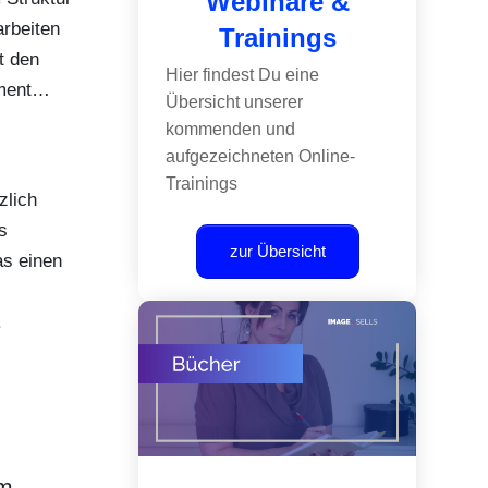
Webinare &
arbeiten
Trainings
t den
Hier findest Du eine
ement…
Übersicht unserer
kommenden und
aufgezeichneten Online-
Trainings
zlich
s
zur Übersicht
s einen
.
m