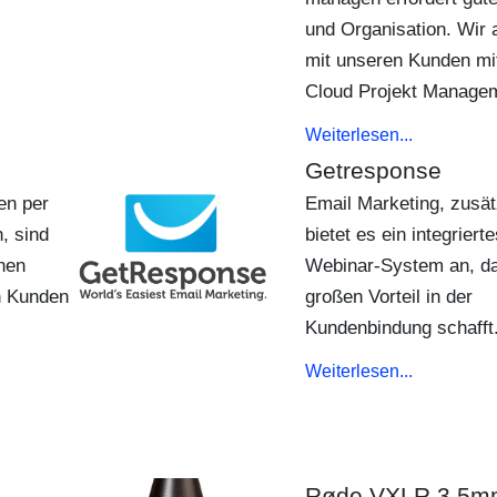
und Organisation. Wir 
mit unseren Kunden mi
Cloud Projekt Manag
Weiterlesen...
Getresponse
en per
Email Marketing, zusät
, sind
bietet es ein integrierte
nen
Webinar-System an, da
n Kunden
großen Vorteil in der
Kundenbindung schafft
Weiterlesen...
Røde VXLR 3,5m