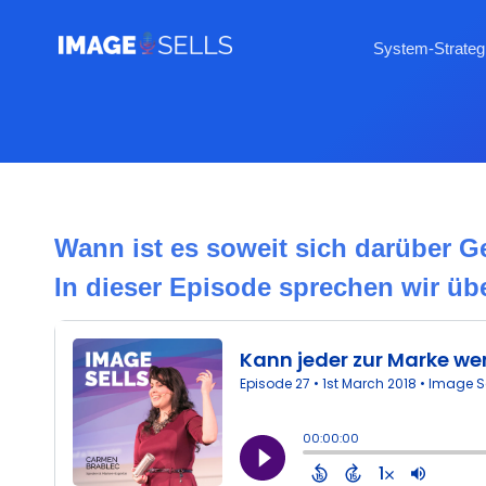
System-Strateg
Wann ist es soweit sich darüber 
In dieser Episode sprechen wir üb