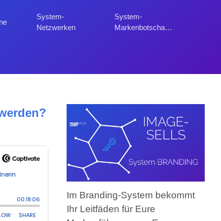
System-
System-
ne
Netzwerken
Markenbotschafter
 werden?
Im Branding-System bekommt
Ihr Leitfäden für Eure