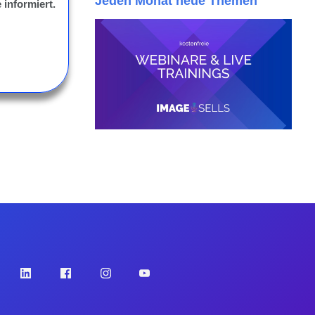
Jeden Monat neue Themen
 informiert.