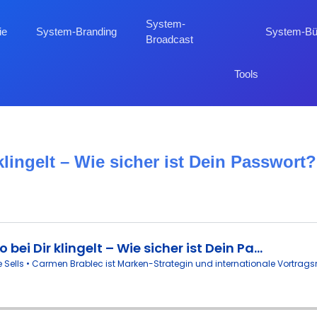
System-
ie
System-Branding
System-B
Broadcast
Tools
klingelt – Wie sicher ist Dein Passwort?