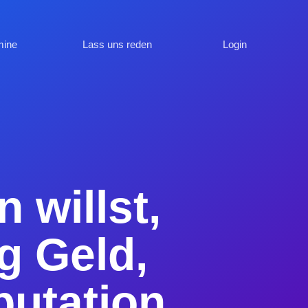
mine
Lass uns reden
Login
 willst,
g Geld,
putation